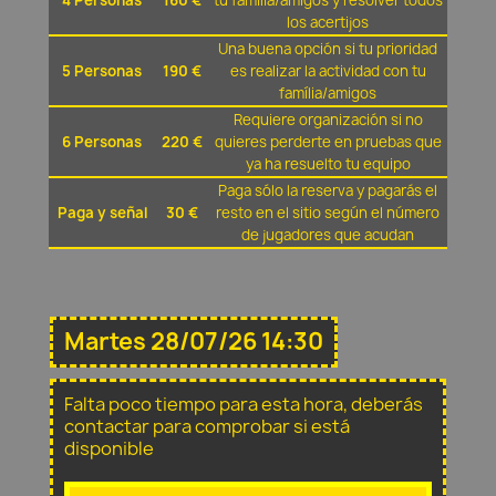
4 Personas
160 €
tu família/amigos y resolver todos
los acertijos
Una buena opción si tu prioridad
5 Personas
190 €
es realizar la actividad con tu
família/amigos
Requiere organización si no
6 Personas
220 €
quieres perderte en pruebas que
ya ha resuelto tu equipo
Paga sólo la reserva y pagarás el
Paga y señal
30 €
resto en el sitio según el número
de jugadores que acudan
Martes 28/07/26 14:30
Falta poco tiempo para esta hora, deberás
contactar para comprobar si está
disponible