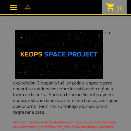
shopping_cart

(0)
La
expedición Cleopatra fué lanzada al espacio para
encontrar evidencias sobre la civilización egípcia
fuera de la tierra. Ahora la tripulación del proyecto
espacial Keops deberá partir en su busca, averiguar
que ocurrió, terminar su trabajo y lo más difícil,
regresar a casa.
Atención! Space Project y Atlántida son dos juegos con histórias y
puzzles totalmente diferentes , pero se desarrollan en el mismo