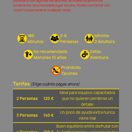
escenario con algunas variaciones, en nuestra opinión és
totalmente recomendable jugar los dos. Podéis contactar con
nosotros para aclarar cualquier duda
180
2-6
Mínimo
Minutos
Personas
2 Adulto/s
No recomendado
Estilo
Menores 10 años
Aventura
Prohibido
Tacones
Tarifas
(Elige cuánto pagas ahora)
Ideal para equipos capacitados
2 Personas
120 €
que no quieren perderse un
detalle
Un poco de ayuda extra nunca
3 Personas
140 €
viene mal
Buen equilibrio entre disfrutar con