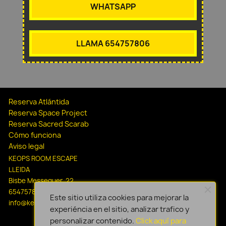
WHATSAPP
LLAMA 654757806
Reserva Atlántida
Reserva Space Project
Reserva Sacred Scarab
Cómo funciona
Aviso legal
KEOPS ROOM ESCAPE
LLEIDA
Bisbe Messeguer, 22
654757806
Este sitio utiliza cookies para mejorar la
info@keopsescapelleida.com
experiéncia en el sitio, analizar trafico y
personalizar contenido.
Click aquí para