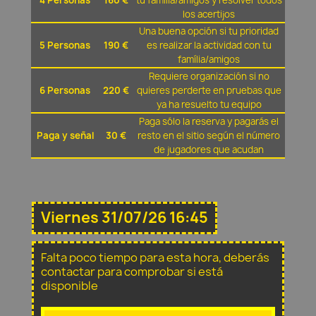
4 Personas
160 €
tu família/amigos y resolver todos
los acertijos
Una buena opción si tu prioridad
5 Personas
190 €
es realizar la actividad con tu
família/amigos
Requiere organización si no
6 Personas
220 €
quieres perderte en pruebas que
ya ha resuelto tu equipo
Paga sólo la reserva y pagarás el
Paga y señal
30 €
resto en el sitio según el número
de jugadores que acudan
Viernes 31/07/26 16:45
Falta poco tiempo para esta hora, deberás
contactar para comprobar si está
disponible