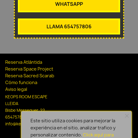
WHATSAPP
LLAMA 654757806
Reserva Atlántida
Reserva Space Project
Reserva Sacred Scarab
Cómo funciona
Aviso legal
KEOPS ROOM ESCAPE
LLEIDA
Bisbe Messeguer, 22
654757806
Este sitio utiliza cookies para mejorar la
info@keopsescapelleida.com
experiéncia en el sitio, analizar trafico y
personalizar contenido.
Click aquí para