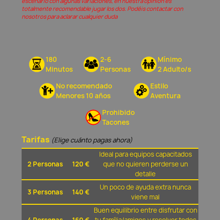
escenario con algunas variaciones, en nuestra opinión és
totalmente recomendable jugar los dos. Podéis contactar con
nosotros para aclarar cualquier duda
180
2-6
Mínimo
Minutos
Personas
2 Adulto/s
No recomendado
Estilo
Menores 10 años
Aventura
Prohibido
Tacones
Tarifas
(Elige cuánto pagas ahora)
Ideal para equipos capacitados
2 Personas
120 €
que no quieren perderse un
detalle
Un poco de ayuda extra nunca
3 Personas
140 €
viene mal
Buen equilibrio entre disfrutar con