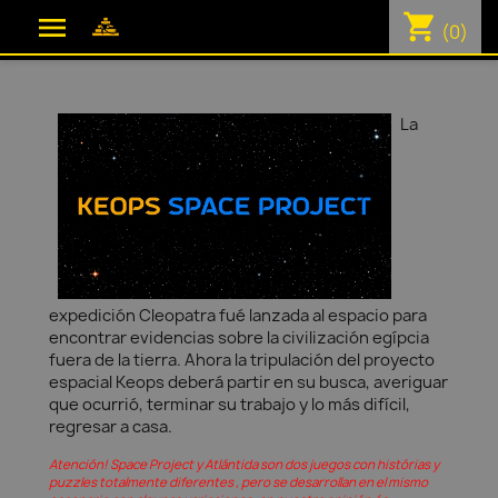
shopping_cart

(0)
La
expedición Cleopatra fué lanzada al espacio para
encontrar evidencias sobre la civilización egípcia
fuera de la tierra. Ahora la tripulación del proyecto
espacial Keops deberá partir en su busca, averiguar
que ocurrió, terminar su trabajo y lo más difícil,
regresar a casa.
Atención! Space Project y Atlántida son dos juegos con histórias y
puzzles totalmente diferentes , pero se desarrollan en el mismo