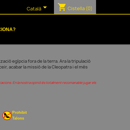
shopping_cart

Cistella
(0)
Català
CIONA?
zació egípcia fora de la terra. Ara la tripulació
eir, acabar la missió de la Cleopatra i el més
iacions. En la nostra opinió és totalment recomanable jugar els
Prohibit
Talons