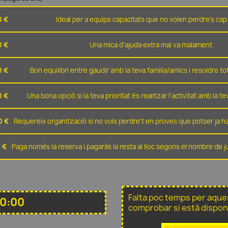
0 €
Ideal per a equips capacitats que no volen perdre's cap 
0 €
Una mica d'ajuda extra mai va malament
0 €
Bon equilibri entre gaudir amb la teva familia/amics i resoldre t
0 €
Una bona opció si la teva prioritat és realitzar l'activitat amb la t
0 €
Requereix organització si no vols perdre't en proves que potser ja ha
 €
Paga nomès la reserva i pagaràs la resta al lloc segons el nombre de 
Falta poc temps per aque
10:00
comprobar si està dispon