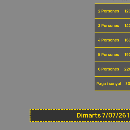
2 Persones
12
3 Persones
14
4 Persones
16
5 Persones
19
6 Persones
22
Paga i senyal
30
Dimarts 7/07/26 