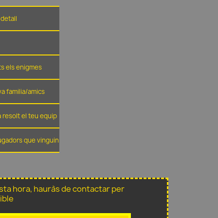
detall
ots els enigmes
eva familia/amics
 resolt el teu equip
jugadors que vinguin
sta hora, hauràs de contactar per
ible