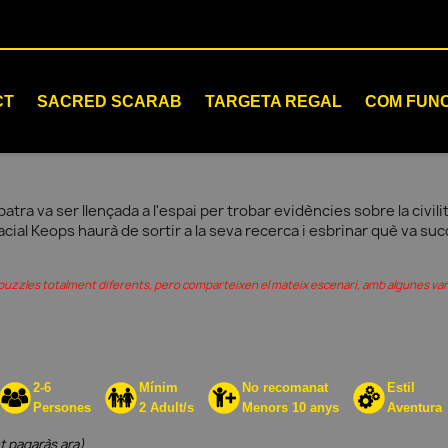
CT
SACRED SCARAB
TARGETA REGAL
COM FUN
atra va ser llençada a l'espai per trobar evidències sobre la civilit
cial Keops haurà de sortir a la seva recerca i esbrinar què va succ
i puzzles totalment diferents, pero comparteixen el mateix escenari, amb algunes var
2-6
Mínim
No recomanat
Estil
Persones
2 Adult/s
Menors 10 anys
Aventura
t pagaràs ara)