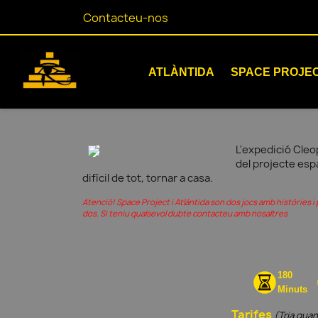
Contacteu-nos
ATLÀNTIDA
SPACE PROJE
L'expedició Cleop
del projecte espa
difícil de tot, tornar a casa.
Atenció! Space Project i Atlàntida son dos jocs amb històries 
dos. Si teniu qualsevol dubte contacteu amb nosaltres
180
Minuts
Tarifes
(Tria quan