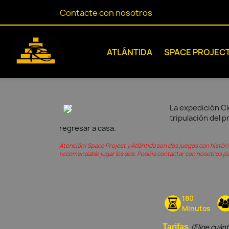
Contacte con nosotros
ATLÁNTIDA
SPACE PROJEC
La expedición Cle
tripulación del p
regresar a casa.
Atención! Space Project y Atlántida son dos juegos con histór
recomendable jugar los dos. Podéis contactar con nosotros pa
180
Minutos
Tarifas
(Elige cuán