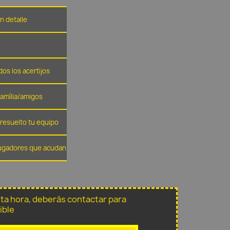
n detalle
dos los acertijos
família/amigos
resuelto tu equipo
 jugadores que acudan
sta hora, deberás contactar para
ible