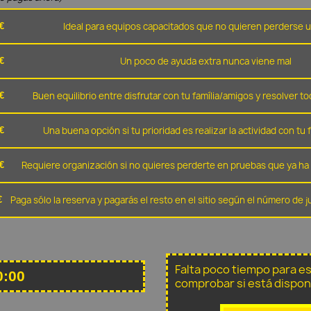
Ideal para equipos capacitados que no quieren perderse u
€
Un poco de ayuda extra nunca viene mal
€
Buen equilibrio entre disfrutar con tu família/amigos y resolver to
€
Una buena opción si tu prioridad es realizar la actividad con tu 
€
Requiere organización si no quieres perderte en pruebas que ya ha 
€
Paga sólo la reserva y pagarás el resto en el sitio según el número de
€
Falta poco tiempo para e
0:00
comprobar si está dispon