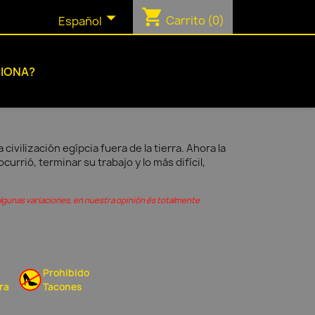
shopping_cart

Carrito
(0)
Español
IONA?
ivilización egípcia fuera de la tierra. Ahora la
urrió, terminar su trabajo y lo más difícil,
algunas variaciones, en nuestra opinión és totalmente
Prohibido
ra
Tacones