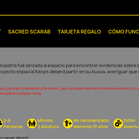
T
SACRED SCARAB
TARJETA REGALO
CÓMO FUNC
opatra fué lanzada al espacio para encontrar evidencias sobre la c
royecto espacial Keops deberá partir en su busca, averiguar que oc
ias y puzzles totalmente diferentes , pero se desarrollan en el mismo escenario con 
ra aclarar cualquier duda
2-6
Mínimo
No recomendado
Estilo
Personas
2 Adulto/s
Menores 10 años
Aventu
to pagas ahora)