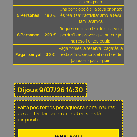
els enigmes
Una bona opció si la teva prioritat
5 Persones
190 €
és realitzar l'activitat amb la teva
familia/amics
Requereix organització si no vols
6 Persones
220 €
perdre't en proves que potser ja
ha resolt el teu equip
Paga nomès la reserva i pagaràs la
Paga i senyal
30 €
resta al lloc segons el nombre de
jugadors que vinguin
Dijous 9/07/26 14:30
Falta poc temps per aquesta hora, hauràs
de contactar per comprobar si està
disponible
WHATSAPP