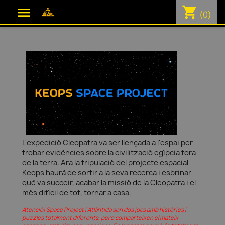
shopping_cart

(0)
L'expedició Cleopatra va ser llençada a l'espai per
trobar evidències sobre la civilització egípcia fora
de la terra. Ara la tripulació del projecte espacial
Keops haurà de sortir a la seva recerca i esbrinar
què va succeir, acabar la missió de la Cleopatra i el
més difícil de tot, tornar a casa.
Atenció! Space Project i Atlàntida son dos jocs amb històries i
puzzles totalment diferents, pero comparteixen el mateix