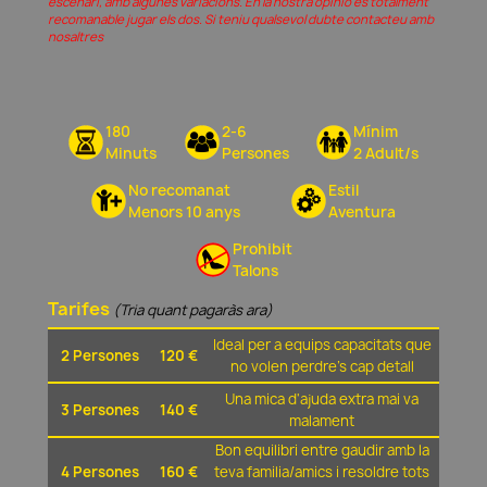
escenari, amb algunes variacions. En la nostra opinió és totalment
recomanable jugar els dos. Si teniu qualsevol dubte contacteu amb
nosaltres
180
2-6
Mínim
Minuts
Persones
2 Adult/s
No recomanat
Estil
Menors 10 anys
Aventura
Prohibit
Talons
Tarifes
(Tria quant pagaràs ara)
Ideal per a equips capacitats que
2 Persones
120 €
no volen perdre's cap detall
Una mica d'ajuda extra mai va
3 Persones
140 €
malament
Bon equilibri entre gaudir amb la
4 Persones
160 €
teva familia/amics i resoldre tots