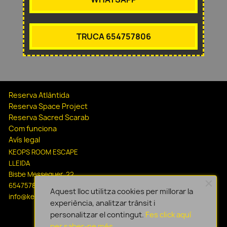
TRUCA 654757806
Reserva Atlàntida
Reserva Space Project
Reserva Sacred Scarab
Com funciona
Avís legal
KEOPS ROOM ESCAPE
LLEIDA
Bisbe Messeguer, 22
654757806
Aquest lloc utilitza cookies per millorar la
info@keopsescapelleida.com
experiència, analitzar trànsit i
personalitzar el contingut.
Fes click aquí
per saber-ne més