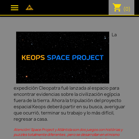
shopping_cart

(0)
La
expedición Cleopatra fué lanzada al espacio para
encontrar evidencias sobre la civilización egípcia
fuera de la tierra. Ahora la tripulación del proyecto
espacial Keops deberá partir en su busca, averiguar
que ocurrió, terminar su trabajo y lo más difícil,
regresar a casa.
Atención! Space Project y Atlántida son dos juegos con histórias y
puzzles totalmente diferentes , pero se desarrollan en el mismo