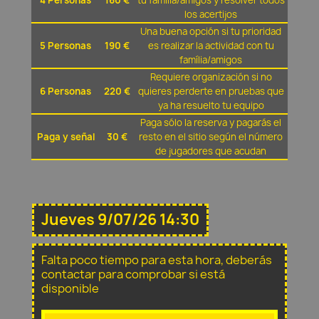
4 Personas
160 €
tu família/amigos y resolver todos
los acertijos
Una buena opción si tu prioridad
5 Personas
190 €
es realizar la actividad con tu
família/amigos
Requiere organización si no
6 Personas
220 €
quieres perderte en pruebas que
ya ha resuelto tu equipo
Paga sólo la reserva y pagarás el
Paga y señal
30 €
resto en el sitio según el número
de jugadores que acudan
Jueves 9/07/26 14:30
Falta poco tiempo para esta hora, deberás
contactar para comprobar si está
disponible