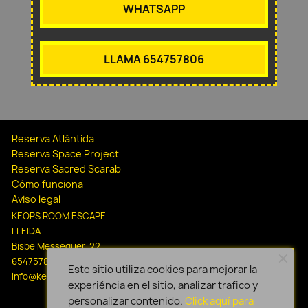
WHATSAPP
LLAMA 654757806
Reserva Atlántida
Reserva Space Project
Reserva Sacred Scarab
Cómo funciona
Aviso legal
KEOPS ROOM ESCAPE
LLEIDA
Bisbe Messeguer, 22
654757806
Este sitio utiliza cookies para mejorar la
info@keopsescapelleida.com
experiéncia en el sitio, analizar trafico y
personalizar contenido.
Click aquí para