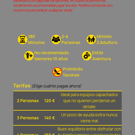
escenario con algunas variaciones, en nuestra opinión és
totalmente recomendable jugar los dos. Podéis contactar con
nosotros para aclarar cualquier duda
180
2-6
Mínimo
Minutos
Personas
2 Adulto/s
No recomendado
Estilo
Menores 10 años
Aventura
Prohibido
Tacones
Tarifas
(Elige cuánto pagas ahora)
Ideal para equipos capacitados
2 Personas
120 €
que no quieren perderse un
detalle
Un poco de ayuda extra nunca
3 Personas
140 €
viene mal
Buen equilibrio entre disfrutar con