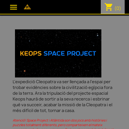
shopping_cart

(0)
L'expedició Cleopatra va ser llençada a l'espai per
trobar evidències sobre la civilització egípcia fora
de la terra. Ara la tripulació del projecte espacial
Keops haurà de sortir a la seva recerca i esbrinar
què va succeir, acabar la missió de la Cleopatra i el
més difícil de tot, tornar a casa.
Atenció! Space Project i Atlàntida son dos jocs amb històries i
puzzles totalment diferents, pero comparteixen el mateix