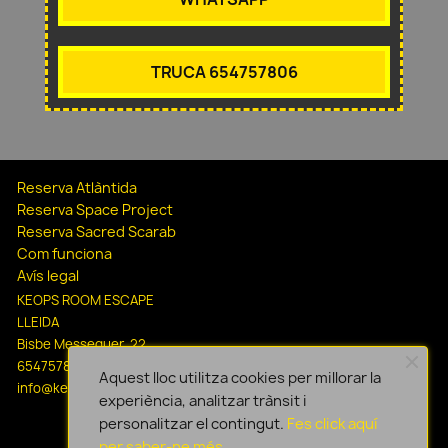
TRUCA 654757806
Reserva Atlàntida
Reserva Space Project
Reserva Sacred Scarab
Com funciona
Avís legal
KEOPS ROOM ESCAPE
LLEIDA
Bisbe Messeguer, 22
654757806
Aquest lloc utilitza cookies per millorar la
info@keopsescapelleida.com
experiència, analitzar trànsit i
personalitzar el contingut.
Fes click aquí
per saber-ne més