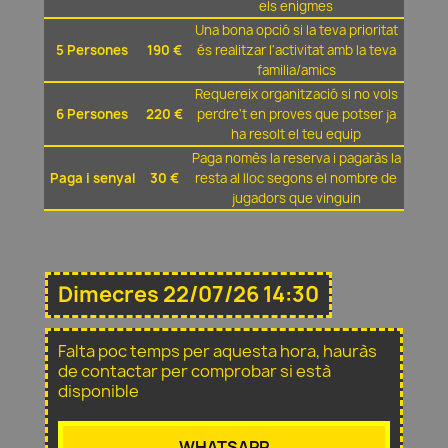
els enigmes
Una bona opció si la teva prioritat
5 Persones
190 €
és realitzar l'activitat amb la teva
familia/amics
Requereix organització si no vols
6 Persones
220 €
perdre't en proves que potser ja
ha resolt el teu equip
Paga nomès la reserva i pagaràs la
Paga i senyal
30 €
resta al lloc segons el nombre de
jugadors que vinguin
Dimecres 22/07/26 14:30
Falta poc temps per aquesta hora, hauràs
de contactar per comprobar si està
disponible
WHATSAPP