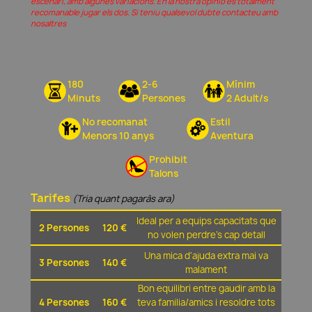
escenari, amb algunes variacions. En la nostra opinió és totalment
recomanable jugar els dos. Si teniu qualsevol dubte contacteu amb
nosaltres
180
2-6
Mínim
Minuts
Persones
2 Adult/s
No recomanat
Estil
Menors 10 anys
Aventura
Prohibit
Talons
Tarifes
(Tria quant pagaràs ara)
Ideal per a equips capacitats que
2 Persones
120 €
no volen perdre's cap detall
Una mica d'ajuda extra mai va
3 Persones
140 €
malament
Bon equilibri entre gaudir amb la
4 Persones
160 €
teva familia/amics i resoldre tots