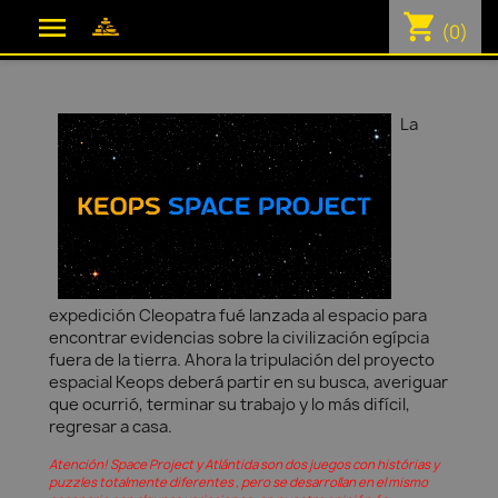
shopping_cart

(0)
La
expedición Cleopatra fué lanzada al espacio para
encontrar evidencias sobre la civilización egípcia
fuera de la tierra. Ahora la tripulación del proyecto
espacial Keops deberá partir en su busca, averiguar
que ocurrió, terminar su trabajo y lo más difícil,
regresar a casa.
Atención! Space Project y Atlántida son dos juegos con histórias y
puzzles totalmente diferentes , pero se desarrollan en el mismo