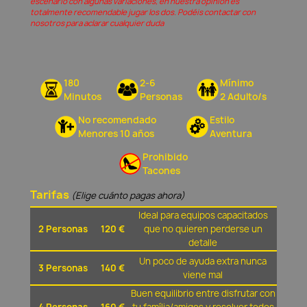
escenario con algunas variaciones, en nuestra opinión és
totalmente recomendable jugar los dos. Podéis contactar con
nosotros para aclarar cualquier duda
180
2-6
Mínimo
Minutos
Personas
2 Adulto/s
No recomendado
Estilo
Menores 10 años
Aventura
Prohibido
Tacones
Tarifas
(Elige cuánto pagas ahora)
Ideal para equipos capacitados
2 Personas
120 €
que no quieren perderse un
detalle
Un poco de ayuda extra nunca
3 Personas
140 €
viene mal
Buen equilibrio entre disfrutar con