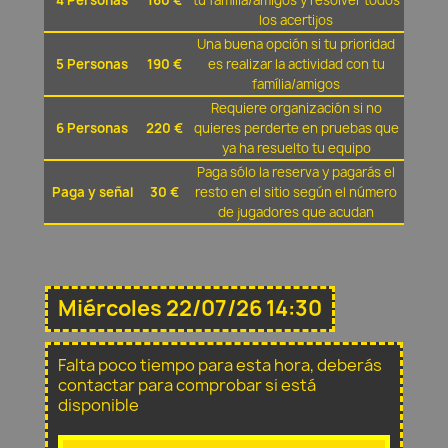
4 Personas
160 €
tu família/amigos y resolver todos
los acertijos
Una buena opción si tu prioridad
5 Personas
190 €
es realizar la actividad con tu
família/amigos
Requiere organización si no
6 Personas
220 €
quieres perderte en pruebas que
ya ha resuelto tu equipo
Paga sólo la reserva y pagarás el
Paga y señal
30 €
resto en el sitio según el número
de jugadores que acudan
Miércoles 22/07/26 14:30
Falta poco tiempo para esta hora, deberás
contactar para comprobar si está
disponible