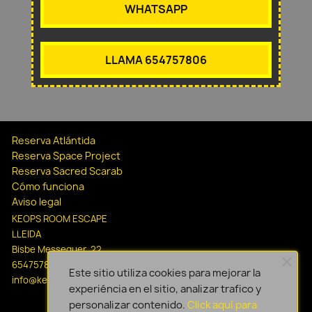
WHATSAPP
LLAMA 654757806
Reserva Atlántida
Reserva Space Project
Reserva Sacred Scarab
Cómo funciona
Aviso legal
KEOPS ROOM ESCAPE
LLEIDA
Bisbe Messeguer, 22
654757806
Este sitio utiliza cookies para mejorar la
info@keopsescapelleida.com
experiéncia en el sitio, analizar trafico y
personalizar contenido.
Click aquí para